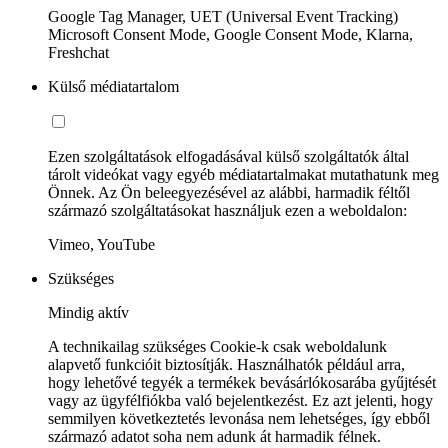
Google Tag Manager, UET (Universal Event Tracking)
Microsoft Consent Mode, Google Consent Mode, Klarna,
Freshchat
Külső médiatartalom
Ezen szolgáltatások elfogadásával külső szolgáltatók által
tárolt videókat vagy egyéb médiatartalmakat mutathatunk meg
Önnek. Az Ön beleegyezésével az alábbi, harmadik féltől
származó szolgáltatásokat használjuk ezen a weboldalon:
Vimeo, YouTube
Szükséges
Mindig aktív
A technikailag szükséges Cookie-k csak weboldalunk
alapvető funkcióit biztosítják. Használhatók például arra,
hogy lehetővé tegyék a termékek bevásárlókosarába gyűjtését
vagy az ügyfélfiókba való bejelentkezést. Ez azt jelenti, hogy
semmilyen következtetés levonása nem lehetséges, így ebből
származó adatot soha nem adunk át harmadik félnek.