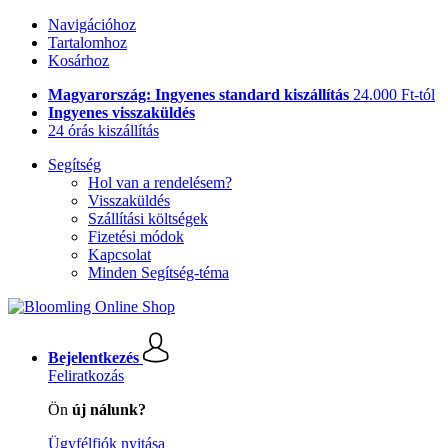
Navigációhoz
Tartalomhoz
Kosárhoz
Magyarország: Ingyenes standard kiszállítás
24.000 Ft-tól
Ingyenes visszaküldés
24 órás kiszállítás
Segítség
Hol van a rendelésem?
Visszaküldés
Szállítási költségek
Fizetési módok
Kapcsolat
Minden Segítség-téma
Bejelentkezés
Feliratkozás
Ön
új nálunk?
Ügyfélfiók nyitása