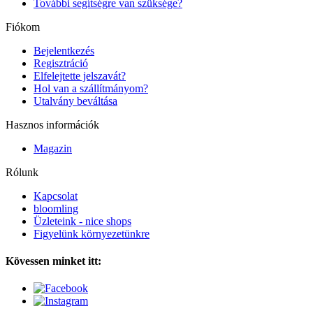
További segítségre van szüksége?
Fiókom
Bejelentkezés
Regisztráció
Elfelejtette jelszavát?
Hol van a szállítmányom?
Utalvány beváltása
Hasznos információk
Magazin
Rólunk
Kapcsolat
bloomling
Üzleteink - nice shops
Figyelünk környezetünkre
Kövessen minket itt: