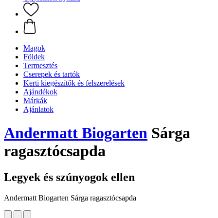
Magok
Földek
Termesztés
Cserepek és tartók
Kerti kiegészítők és felszerelések
Ajándékok
Márkák
Ajánlatok
Andermatt Biogarten
Sárga
ragasztócsapda
Legyek és szúnyogok ellen
Andermatt Biogarten Sárga ragasztócsapda