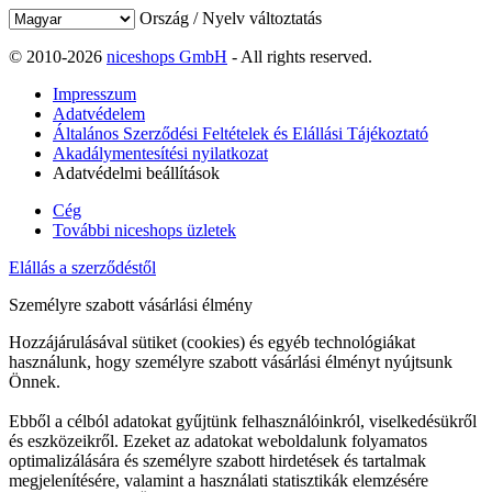
Ország / Nyelv változtatás
© 2010-2026
niceshops GmbH
- All rights reserved.
Impresszum
Adatvédelem
Általános Szerződési Feltételek és Elállási Tájékoztató
Akadálymentesítési nyilatkozat
Adatvédelmi beállítások
Cég
További niceshops üzletek
Elállás a szerződéstől
Személyre szabott vásárlási élmény
Hozzájárulásával sütiket (cookies) és egyéb technológiákat
használunk, hogy személyre szabott vásárlási élményt nyújtsunk
Önnek.
Ebből a célból adatokat gyűjtünk felhasználóinkról, viselkedésükről
és eszközeikről. Ezeket az adatokat weboldalunk folyamatos
optimalizálására és személyre szabott hirdetések és tartalmak
megjelenítésére, valamint a használati statisztikák elemzésére