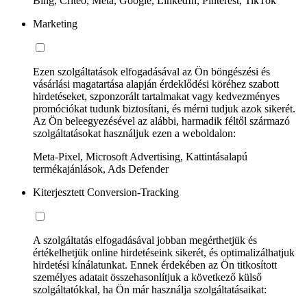
Bing, Criteo, Meta, Google, LinkedIn, Pinterest, TikTok
Marketing
Ezen szolgáltatások elfogadásával az Ön böngészési és
vásárlási magatartása alapján érdeklődési köréhez szabott
hirdetéseket, szponzorált tartalmakat vagy kedvezményes
promóciókat tudunk biztosítani, és mérni tudjuk azok sikerét.
Az Ön beleegyezésével az alábbi, harmadik féltől származó
szolgáltatásokat használjuk ezen a weboldalon:
Meta-Pixel, Microsoft Advertising, Kattintásalapú
termékajánlások, Ads Defender
Kiterjesztett Conversion-Tracking
A szolgáltatás elfogadásával jobban megérthetjük és
értékelhetjük online hirdetéseink sikerét, és optimalizálhatjuk
hirdetési kínálatunkat. Ennek érdekében az Ön titkosított
személyes adatait összehasonlítjuk a következő külső
szolgáltatókkal, ha Ön már használja szolgáltatásaikat: