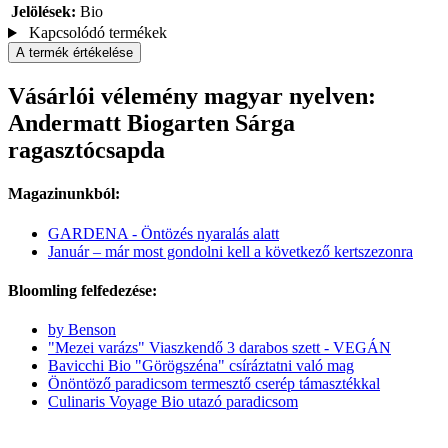
Jelölések:
Bio
Kapcsolódó termékek
A termék értékelése
Vásárlói vélemény magyar nyelven:
Andermatt Biogarten Sárga
ragasztócsapda
Magazinunkból:
GARDENA - Öntözés nyaralás alatt
Január – már most gondolni kell a következő kertszezonra
Bloomling felfedezése:
by Benson
"Mezei varázs" Viaszkendő 3 darabos szett - VEGÁN
Bavicchi Bio "Görögszéna" csíráztatni való mag
Önöntöző paradicsom termesztő cserép támasztékkal
Culinaris Voyage Bio utazó paradicsom