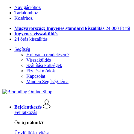
Navigációhoz
Tartalomhoz
Kosárhoz
Magyarország: Ingyenes standard kiszállítás
24.000 Ft-tól
Ingyenes visszaküldés
24 órás kiszállítás
Segítség
Hol van a rendelésem?
Visszaküldés
Szállítási költségek
Fizetési módok
Kapcsolat
Minden Segítség-téma
Bejelentkezés
Feliratkozás
Ön
új nálunk?
Ügyfélfiók nyitása