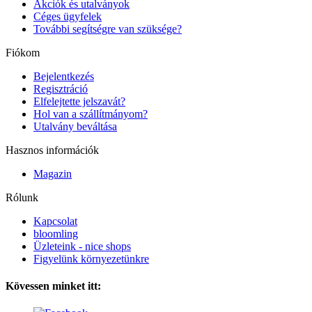
Akciók és utalványok
Céges ügyfelek
További segítségre van szüksége?
Fiókom
Bejelentkezés
Regisztráció
Elfelejtette jelszavát?
Hol van a szállítmányom?
Utalvány beváltása
Hasznos információk
Magazin
Rólunk
Kapcsolat
bloomling
Üzleteink - nice shops
Figyelünk környezetünkre
Kövessen minket itt: