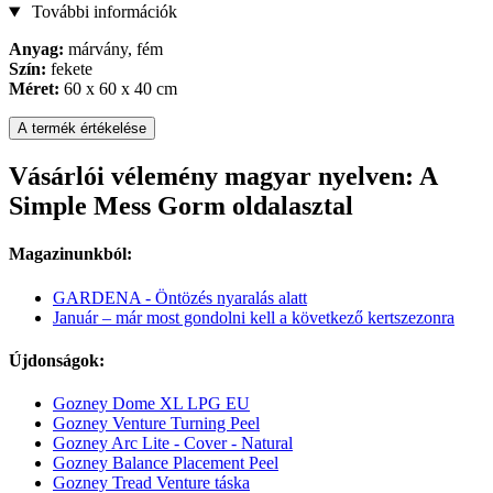
További információk
Anyag:
márvány, fém
Szín:
fekete
Méret:
60 x 60 x 40 cm
A termék értékelése
Vásárlói vélemény magyar nyelven: A
Simple Mess Gorm oldalasztal
Magazinunkból:
GARDENA - Öntözés nyaralás alatt
Január – már most gondolni kell a következő kertszezonra
Újdonságok:
Gozney Dome XL LPG EU
Gozney Venture Turning Peel
Gozney Arc Lite - Cover - Natural
Gozney Balance Placement Peel
Gozney Tread Venture táska