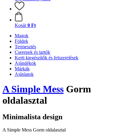
Kosár
0 Ft
Magok
Földek
Termesztés
Cserepek és tartók
Kerti kiegészítők és felszerelések
Ajándékok
Márkák
Ajánlatok
A Simple Mess
Gorm
oldalasztal
Minimalista design
A Simple Mess Gorm oldalasztal