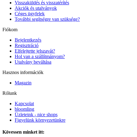
Visszaküldés és visszatérítés
Akciók és utalványok
Céges ügyfelek
További segítségre van szüksége?
Fiókom
Bejelentkezés
Regisztráció
Elfelejtette jelszavát?
Hol van a szállítmányom?
Utalvány beváltása
Hasznos információk
Magazin
Rólunk
Kapcsolat
bloomling
Üzleteink - nice shops
Figyelünk környezetünkre
Kövessen minket itt: