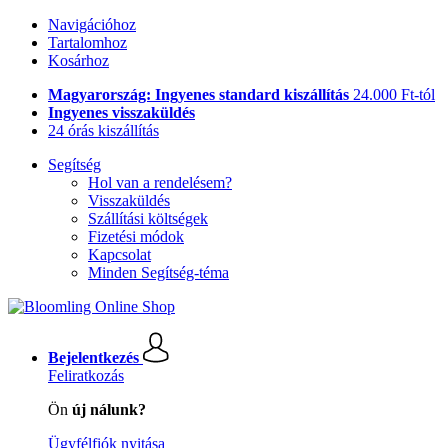
Navigációhoz
Tartalomhoz
Kosárhoz
Magyarország: Ingyenes standard kiszállítás
24.000 Ft-tól
Ingyenes visszaküldés
24 órás kiszállítás
Segítség
Hol van a rendelésem?
Visszaküldés
Szállítási költségek
Fizetési módok
Kapcsolat
Minden Segítség-téma
Bejelentkezés
Feliratkozás
Ön
új nálunk?
Ügyfélfiók nyitása