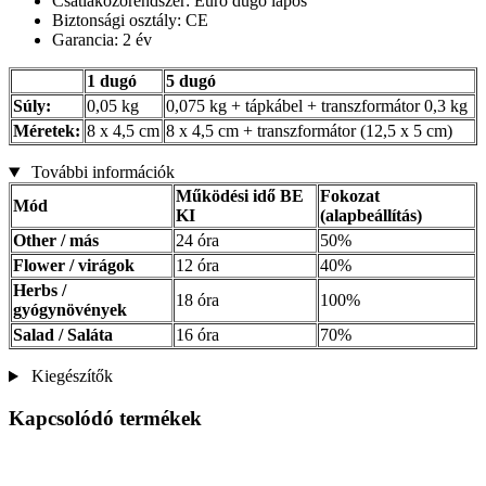
Csatlakozórendszer: Euro dugó lapos
Biztonsági osztály: CE
Garancia: 2 év
1 dugó
5 dugó
Súly:
0,05 kg
0,075 kg + tápkábel + transzformátor 0,3 kg
Méretek:
8 x 4,5 cm
8 x 4,5 cm + transzformátor (12,5 x 5 cm)
További információk
Működési idő BE
Fokozat
Mód
KI
(alapbeállítás)
Other / más
24 óra
50%
Flower / virágok
12 óra
40%
Herbs /
18 óra
100%
gyógynövények
Salad / Saláta
16 óra
70%
Kiegészítők
Kapcsolódó termékek