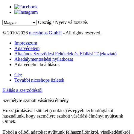
Ország / Nyelv változtatás
© 2010-2026
niceshops GmbH
- All rights reserved.
Impresszum
Adatvédelem
Általános Szerződési Feltételek és Elállási Tájékoztató
Akadálymentesítési nyilatkozat
Adatvédelmi beállítások
Cég
További niceshops üzletek
Elállás a szerződéstől
Személyre szabott vásárlási élmény
Hozzájárulásával sütiket (cookies) és egyéb technológiákat
használunk, hogy személyre szabott vásárlási élményt nyújtsunk
Önnek.
Ebből a célból adatokat gyűjtünk felhasználóinkról, viselkedésükről