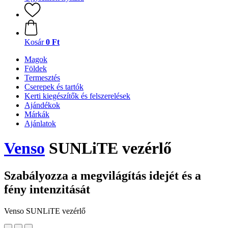
Kosár
0 Ft
Magok
Földek
Termesztés
Cserepek és tartók
Kerti kiegészítők és felszerelések
Ajándékok
Márkák
Ajánlatok
Venso
SUNLiTE vezérlő
Szabályozza a megvilágítás idejét és a
fény intenzitását
Venso SUNLiTE vezérlő