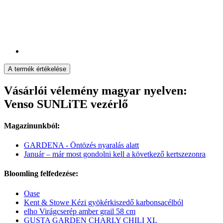
A termék értékelése
Vásárlói vélemény magyar nyelven:
Venso SUNLiTE vezérlő
Magazinunkból:
GARDENA - Öntözés nyaralás alatt
Január – már most gondolni kell a következő kertszezonra
Bloomling felfedezése:
Oase
Kent & Stowe Kézi gyökérkiszedő karbonsacélból
elho Virágcserép amber grail 58 cm
GUSTA GARDEN CHARLY CHILI XL