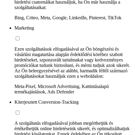
hirdetési csatornáikat használjuk, ha Ön már használja a
szolgáltatásaikat:
Bing, Criteo, Meta, Google, LinkedIn, Pinterest, TikTok
Marketing
Ezen szolgáltatások elfogadásával az Ön böngészési és
vásárlási magatartása alapján érdeklődési köréhez szabott
hirdetéseket, szponzorált tartalmakat vagy kedvezményes
promóciókat tudunk biztosítani, és mérni tudjuk azok sikerét.
Az Ön beleegyezésével az alábbi, harmadik féltől származó
szolgáltatásokat használjuk ezen a weboldalon:
Meta-Pixel, Microsoft Advertising, Kattintásalapú
termékajánlások, Ads Defender
Kiterjesztett Conversion-Tracking
A szolgáltatás elfogadásával jobban megérthetjük és
értékelhetjük online hirdetéseink sikerét, és optimalizálhatjuk
hirdetési kínálatunkat. Ennek érdekében az Ön titkosított