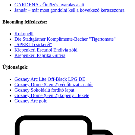
GARDENA - Öntözés nyaralás alatt
Január – már most gondolni kell a következő kertszezonra
Bloomling felfedezése:
Kokopelli
Die Stadtgärtner Komplimente-Becher "Tigertomate"
"SPERLI csirkerét"
Kiepenkerl Escariol Endívia zöld
Kiepenkerl Paprika Gutera
Újdonságok:
Gozney Arc Lite Off-Black LPG DE
Gozney Dome (Gen 2) védőhuzat - natúr
Gozney Sokoldalú fordító lapát
Gozney Dome (Gen 2) köpeny - fekete
Gozney Arc polc