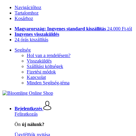
Navigációhoz
Tartalomhoz
Kosárhoz
Magyarország: Ingyenes standard kiszállítás
24.000 Ft-tól
Ingyenes visszaküldés
24 órás kiszállítás
Segítség
Hol van a rendelésem?
Visszaküldés
Szállítási költségek
Fizetési módok
Kapcsolat
Minden Segítség-téma
Bejelentkezés
Feliratkozás
Ön
új nálunk?
Ügyfélfiók nyitása