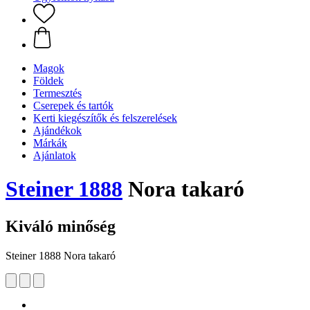
Magok
Földek
Termesztés
Cserepek és tartók
Kerti kiegészítők és felszerelések
Ajándékok
Márkák
Ajánlatok
Steiner 1888
Nora takaró
Kiváló minőség
Steiner 1888 Nora takaró