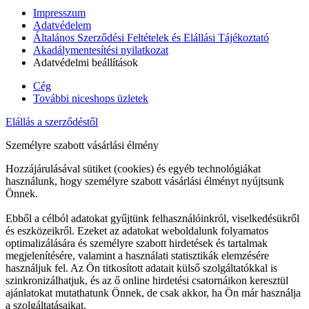
Impresszum
Adatvédelem
Általános Szerződési Feltételek és Elállási Tájékoztató
Akadálymentesítési nyilatkozat
Adatvédelmi beállítások
Cég
További niceshops üzletek
Elállás a szerződéstől
Személyre szabott vásárlási élmény
Hozzájárulásával sütiket (cookies) és egyéb technológiákat
használunk, hogy személyre szabott vásárlási élményt nyújtsunk
Önnek.
Ebből a célból adatokat gyűjtünk felhasználóinkról, viselkedésükről
és eszközeikről. Ezeket az adatokat weboldalunk folyamatos
optimalizálására és személyre szabott hirdetések és tartalmak
megjelenítésére, valamint a használati statisztikák elemzésére
használjuk fel. Az Ön titkosított adatait külső szolgáltatókkal is
szinkronizálhatjuk, és az ő online hirdetési csatornáikon keresztül
ajánlatokat mutathatunk Önnek, de csak akkor, ha Ön már használja
a szolgáltatásaikat.