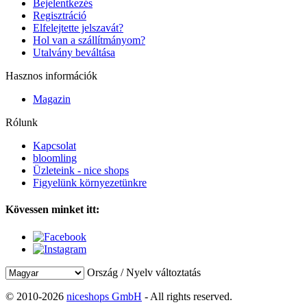
Bejelentkezés
Regisztráció
Elfelejtette jelszavát?
Hol van a szállítmányom?
Utalvány beváltása
Hasznos információk
Magazin
Rólunk
Kapcsolat
bloomling
Üzleteink - nice shops
Figyelünk környezetünkre
Kövessen minket itt:
Ország / Nyelv változtatás
© 2010-2026
niceshops GmbH
- All rights reserved.