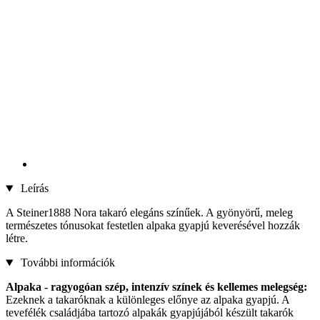
Leírás
A Steiner1888 Nora takaró elegáns színűek. A gyönyörű, meleg
természetes tónusokat festetlen alpaka gyapjú keverésével hozzák
létre.
További információk
Alpaka - ragyogóan szép, intenzív színek és kellemes melegség:
Ezeknek a takaróknak a különleges előnye az alpaka gyapjú. A
tevefélék családjába tartozó alpakák gyapjújából készült takarók