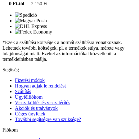
0 Ft-tól
2.150 Ft
*Ezek a szállítási költségek a normál szállításra vonatkoznak.
Lehetnek további költségek, pl. a termékek súlya, mérete vagy
tulajdonságai miatt. Ezeket az információkat közvetlenül a
termékleírásban találja.
Segítség
Fizetési módok
Hogyan adjak le rendelést
Szállítás
Ügyfélfiókom
Visszaküldés és visszatérítés
Akciók és utalványok
Céges ügyfelek
További segítségre van szüksége?
Fiókom