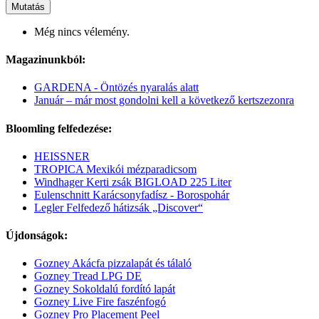
Mutatás
Még nincs vélemény.
Magazinunkból:
GARDENA - Öntözés nyaralás alatt
Január – már most gondolni kell a következő kertszezonra
Bloomling felfedezése:
HEISSNER
TROPICA Mexikói mézparadicsom
Windhager Kerti zsák BIGLOAD 225 Liter
Eulenschnitt Karácsonyfadísz - Borospohár
Legler Felfedező hátizsák „Discover“
Újdonságok:
Gozney Akácfa pizzalapát és tálaló
Gozney Tread LPG DE
Gozney Sokoldalú fordító lapát
Gozney Live Fire faszénfogó
Gozney Pro Placement Peel