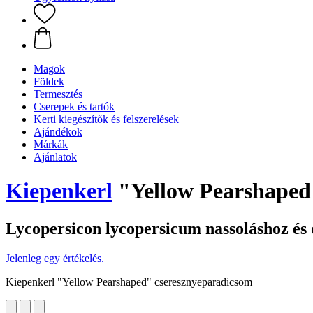
Magok
Földek
Termesztés
Cserepek és tartók
Kerti kiegészítők és felszerelések
Ajándékok
Márkák
Ajánlatok
Kiepenkerl
"Yellow Pearshaped
Lycopersicon lycopersicum nassoláshoz és 
Jelenleg egy értékelés.
Kiepenkerl "Yellow Pearshaped" cseresznyeparadicsom