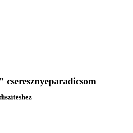
" cseresznyeparadicsom
díszítéshez