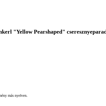
nkerl "Yellow Pearshaped" cseresznyepara
emény más nyelven.