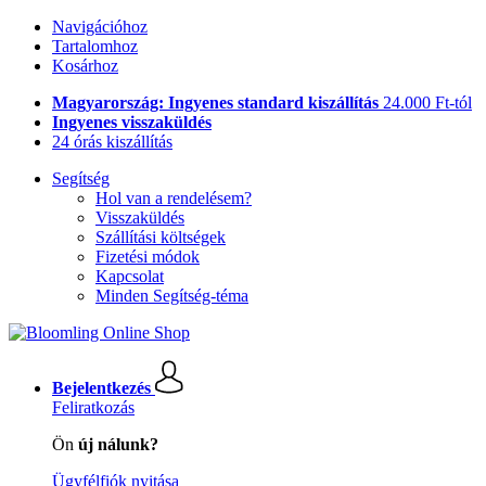
Navigációhoz
Tartalomhoz
Kosárhoz
Magyarország: Ingyenes standard kiszállítás
24.000 Ft-tól
Ingyenes visszaküldés
24 órás kiszállítás
Segítség
Hol van a rendelésem?
Visszaküldés
Szállítási költségek
Fizetési módok
Kapcsolat
Minden Segítség-téma
Bejelentkezés
Feliratkozás
Ön
új nálunk?
Ügyfélfiók nyitása