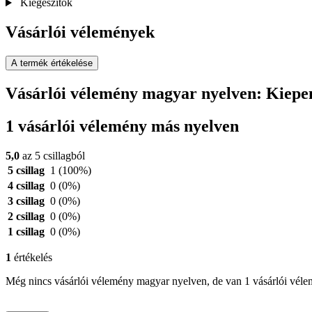
Kiegészítők
Vásárlói vélemények
A termék értékelése
Vásárlói vélemény magyar nyelven: Kiepe
1 vásárlói vélemény más nyelven
5,0
az 5 csillagból
5 csillag
1
(100%)
4 csillag
0
(0%)
3 csillag
0
(0%)
2 csillag
0
(0%)
1 csillag
0
(0%)
1
értékelés
Még nincs vásárlói vélemény magyar nyelven, de van 1 vásárlói vél