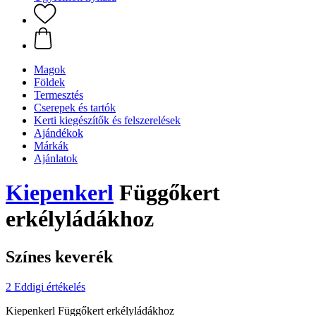
Magok
Földek
Termesztés
Cserepek és tartók
Kerti kiegészítők és felszerelések
Ajándékok
Márkák
Ajánlatok
Kiepenkerl
Függőkert
erkélyládákhoz
Színes keverék
2 Eddigi értékelés
Kiepenkerl Függőkert erkélyládákhoz