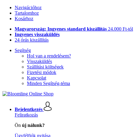
Navigációhoz
Tartalomhoz
Kosárhoz
Magyarország: Ingyenes standard kiszállítás
24.000 Ft-tól
Ingyenes visszaküldés
24 órás kiszállítás
Segítség
Hol van a rendelésem?
Visszaküldés
Szállítási költségek
Fizetési módok
Kapcsolat
Minden Segítség-téma
Bejelentkezés
Feliratkozás
Ön
új nálunk?
Ügyfélfiók nyitása