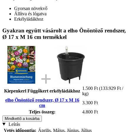
Gyorsan növekvő
Állítva és lógatva
Erkélyládákhoz
Gyakran együtt vásárolt a elho Önöntöző rendszer,
Ø 17 x M 16 cm termékkel
1.500 Ft
(133.929 Ft /
Kiepenkerl Függőkert erkélyládákhoz
kg)
elho Önöntöző rendszer, Ø 17 x M 16
3.300 Ft
cm
Teljes összeg:
4.800 Ft
Mindkettő a kosárba
Leírás
Vetés időpontja:
Április, Május, Június, Július