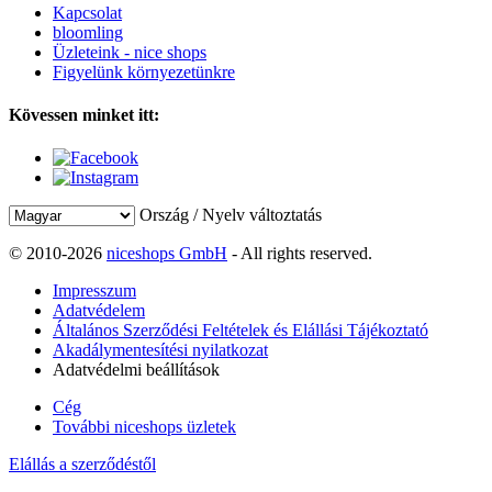
Kapcsolat
bloomling
Üzleteink - nice shops
Figyelünk környezetünkre
Kövessen minket itt:
Ország / Nyelv változtatás
© 2010-2026
niceshops GmbH
- All rights reserved.
Impresszum
Adatvédelem
Általános Szerződési Feltételek és Elállási Tájékoztató
Akadálymentesítési nyilatkozat
Adatvédelmi beállítások
Cég
További niceshops üzletek
Elállás a szerződéstől