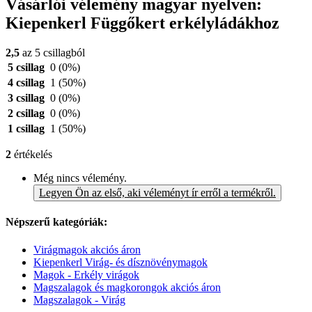
Vásárlói vélemény magyar nyelven:
Kiepenkerl Függőkert erkélyládákhoz
2,5
az 5 csillagból
5 csillag
0
(0%)
4 csillag
1
(50%)
3 csillag
0
(0%)
2 csillag
0
(0%)
1 csillag
1
(50%)
2
értékelés
Még nincs vélemény.
Legyen Ön az első, aki véleményt ír erről a termékről.
Népszerű kategóriák:
Virágmagok akciós áron
Kiepenkerl Virág- és dísznövénymagok
Magok - Erkély virágok
Magszalagok és magkorongok akciós áron
Magszalagok - Virág