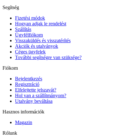
Segítség
Fizetési módok
Hogyan adjak le rendelést
Szállítás
Ügyfélfiókom
Visszaküldés és visszatérítés
Akciók és utalványok
Céges ügyfelek
További segítségre van szüksége?
Fiókom
Bejelentkezés
Regisztráció
Elfelejtette jelszavát?
Hol van a szállítmányom?
Utalvány beváltása
Hasznos információk
Magazin
Rólunk