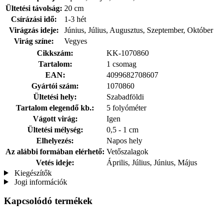
Ültetési távolság:
20 cm
Csírázási idő:
1-3 hét
Virágzás ideje:
Június, Július, Augusztus, Szeptember, Október
Virág színe:
Vegyes
Cikkszám:
KK-1070860
Tartalom:
1 csomag
EAN:
4099682708607
Gyártói szám:
1070860
Ültetési hely:
Szabadföldi
Tartalom elegendő kb.:
5 folyóméter
Vágott virág:
Igen
Ültetési mélység:
0,5 - 1 cm
Elhelyezés:
Napos hely
Az alábbi formában elérhető:
Vetőszalagok
Vetés ideje:
Április, Július, Június, Május
Kiegészítők
Jogi információk
Kapcsolódó termékek