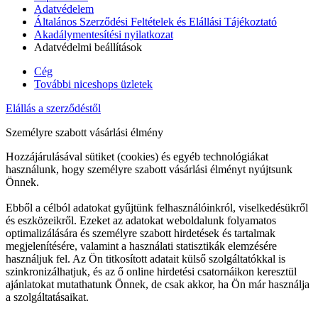
Adatvédelem
Általános Szerződési Feltételek és Elállási Tájékoztató
Akadálymentesítési nyilatkozat
Adatvédelmi beállítások
Cég
További niceshops üzletek
Elállás a szerződéstől
Személyre szabott vásárlási élmény
Hozzájárulásával sütiket (cookies) és egyéb technológiákat
használunk, hogy személyre szabott vásárlási élményt nyújtsunk
Önnek.
Ebből a célból adatokat gyűjtünk felhasználóinkról, viselkedésükről
és eszközeikről. Ezeket az adatokat weboldalunk folyamatos
optimalizálására és személyre szabott hirdetések és tartalmak
megjelenítésére, valamint a használati statisztikák elemzésére
használjuk fel. Az Ön titkosított adatait külső szolgáltatókkal is
szinkronizálhatjuk, és az ő online hirdetési csatornáikon keresztül
ajánlatokat mutathatunk Önnek, de csak akkor, ha Ön már használja
a szolgáltatásaikat.