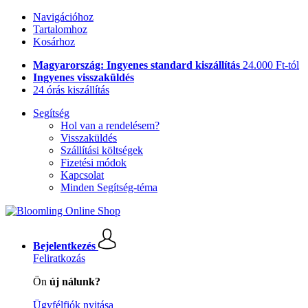
Navigációhoz
Tartalomhoz
Kosárhoz
Magyarország: Ingyenes standard kiszállítás
24.000 Ft-tól
Ingyenes visszaküldés
24 órás kiszállítás
Segítség
Hol van a rendelésem?
Visszaküldés
Szállítási költségek
Fizetési módok
Kapcsolat
Minden Segítség-téma
Bejelentkezés
Feliratkozás
Ön
új nálunk?
Ügyfélfiók nyitása