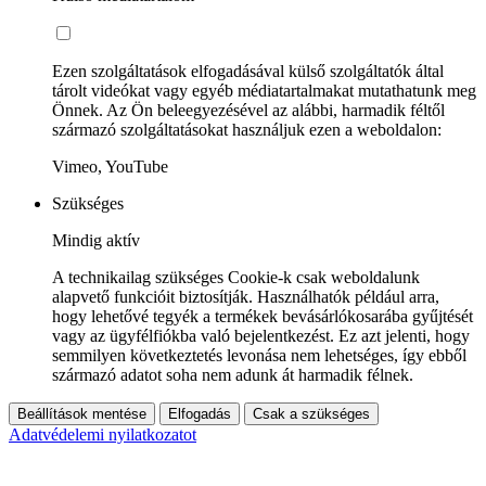
Ezen szolgáltatások elfogadásával külső szolgáltatók által
tárolt videókat vagy egyéb médiatartalmakat mutathatunk meg
Önnek. Az Ön beleegyezésével az alábbi, harmadik féltől
származó szolgáltatásokat használjuk ezen a weboldalon:
Vimeo, YouTube
Szükséges
Mindig aktív
A technikailag szükséges Cookie-k csak weboldalunk
alapvető funkcióit biztosítják. Használhatók például arra,
hogy lehetővé tegyék a termékek bevásárlókosarába gyűjtését
vagy az ügyfélfiókba való bejelentkezést. Ez azt jelenti, hogy
semmilyen következtetés levonása nem lehetséges, így ebből
származó adatot soha nem adunk át harmadik félnek.
Beállítások mentése
Elfogadás
Csak a szükséges
Adatvédelemi nyilatkozatot