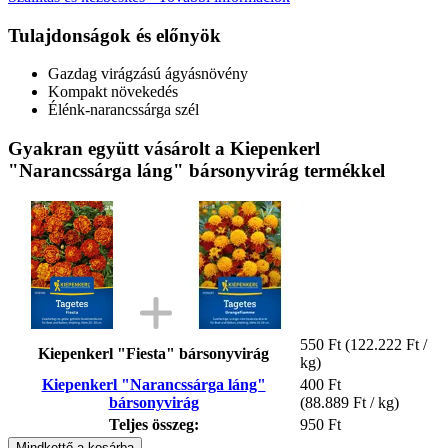
Tulajdonságok és előnyök
Gazdag virágzású ágyásnövény
Kompakt növekedés
Élénk-narancssárga szél
Gyakran együtt vásárolt a Kiepenkerl
"Narancssárga láng" bársonyvirág termékkel
550 Ft
(122.222 Ft /
Kiepenkerl "Fiesta" bársonyvirág
kg)
Kiepenkerl "Narancssárga láng"
400 Ft
bársonyvirág
(88.889 Ft / kg)
Teljes összeg:
950 Ft
Mindkettő a kosárba