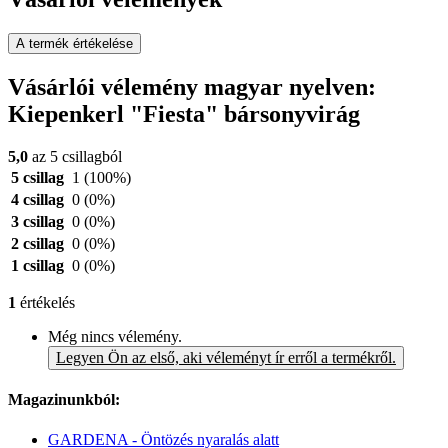
A termék értékelése
Vásárlói vélemény magyar nyelven:
Kiepenkerl "Fiesta" bársonyvirág
5,0
az 5 csillagból
5 csillag
1
(100%)
4 csillag
0
(0%)
3 csillag
0
(0%)
2 csillag
0
(0%)
1 csillag
0
(0%)
1
értékelés
Még nincs vélemény.
Legyen Ön az első, aki véleményt ír erről a termékről.
Magazinunkból:
GARDENA - Öntözés nyaralás alatt