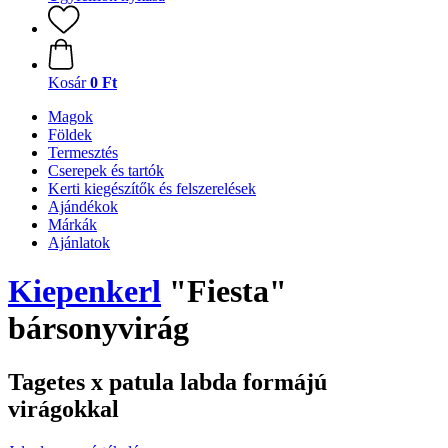
Kosár
0 Ft
Magok
Földek
Termesztés
Cserepek és tartók
Kerti kiegészítők és felszerelések
Ajándékok
Márkák
Ajánlatok
Kiepenkerl
"Fiesta"
bársonyvirág
Tagetes x patula labda formájú
virágokkal