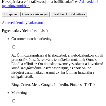
Hozzájárulása előtt tájékozódjon a beállításoknál és
Adatvédelmi
nyilatkozatunkban.
.
Elfogadás
Csak a szükséges
Beállítások módosítása
Adatvédelemi nyilatkozatot
Egyéni adatvédelmi beállítások
Customer match marketing
Az Ön hozzájárulásával tájékoztatjuk a weboldalunkon kívüli
promóciókról is, és releváns termékeket mutatunk Önnek.
Ebből a célból az Ön titkosított személyes adatait a következő
külső szolgáltatókkal összehasonlítjuk, és azok online
hirdetési csatornáikat használjuk, ha Ön már használja a
szolgáltatásaikat:
Bing, Criteo, Meta, Google, LinkedIn, Pinterest, TikTok
Marketing