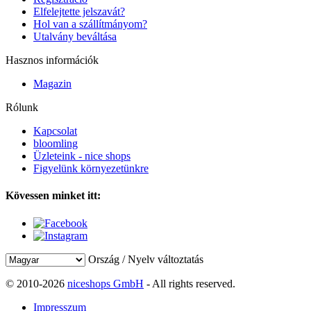
Elfelejtette jelszavát?
Hol van a szállítmányom?
Utalvány beváltása
Hasznos információk
Magazin
Rólunk
Kapcsolat
bloomling
Üzleteink - nice shops
Figyelünk környezetünkre
Kövessen minket itt:
Ország / Nyelv változtatás
© 2010-2026
niceshops GmbH
- All rights reserved.
Impresszum