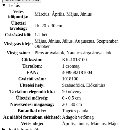
Leírás
Vetés
Március, Április, Május, Június
időpontja:
Ültetési
kb. 20 x 30 cm
távolság:
Csírázási idő:
1-2 hét
Május, Június, Július, Augusztus, Szeptember,
Virágzás ideje:
Október
Virág színe:
Piros árnyalatok, Narancssárga árnyalatok
Cikkszám:
KK-1018100
Tartalom:
1 csomag
EAN:
4099682181004
Gyártói szám:
1018100
Ültetési hely:
Szabadföldi, Előkultúra
Tartalom elegendő kb.:
50 növény
Ültetési mélység:
0 - 0,5 cm
Növekedési magasság:
20 - 30 cm
Botanikai név:
Tagetes patula
Az alábbi formában elérhető:
Adagolt vetőmag
Vetés ideje:
Április, Június, Március, Május
Jogi információk