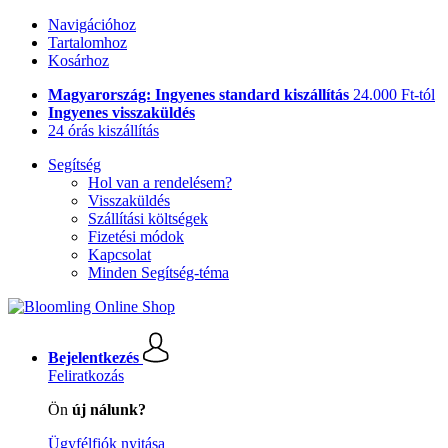
Navigációhoz
Tartalomhoz
Kosárhoz
Magyarország: Ingyenes standard kiszállítás
24.000 Ft-tól
Ingyenes visszaküldés
24 órás kiszállítás
Segítség
Hol van a rendelésem?
Visszaküldés
Szállítási költségek
Fizetési módok
Kapcsolat
Minden Segítség-téma
Bejelentkezés
Feliratkozás
Ön
új nálunk?
Ügyfélfiók nyitása