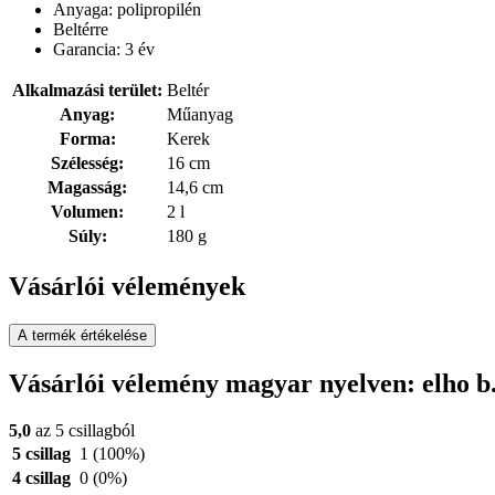
Anyaga: polipropilén
Beltérre
Garancia: 3 év
Alkalmazási terület:
Beltér
Anyag:
Műanyag
Forma:
Kerek
Szélesség:
16 cm
Magasság:
14,6 cm
Volumen:
2 l
Súly:
180 g
Vásárlói vélemények
A termék értékelése
Vásárlói vélemény magyar nyelven: elho b.
5,0
az 5 csillagból
5 csillag
1
(100%)
4 csillag
0
(0%)