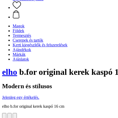
Magok
Földek
Termesztés
Cserepek és tartók
Kerti kiegészítők és felszerelések
Ajándékok
Márkák
Ajánlatok
elho
b.for original kerek kaspó 
Modern és stílusos
Jelenleg egy értékelés.
elho b.for original kerek kaspó 16 cm