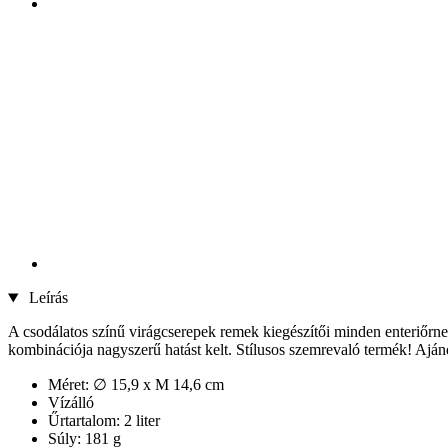
Leírás
A csodálatos színű virágcserepek remek kiegészítői minden enteriőrn
kombinációja nagyszerű hatást kelt. Stílusos szemrevaló termék! Aján
Méret: ∅ 15,9 x M 14,6 cm
Vízálló
Űrtartalom: 2 liter
Súly: 181 g