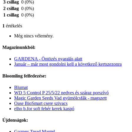
3 csillag
0
(0%)
2 csillag
0
(0%)
1 csillag
0
(0%)
1
értékelés
Még nincs vélemény.
Magazinunkból:
GARDENA - Öntözés nyaralás alatt
Január – már most gondolni kell a következő kertszezonra
Bloomling felfedezése:
Blumat
WD 5 Control P 25/5/22 nedves és száraz porszívó
Magic Garden Seeds Vad gyümölcsfák - magszett
Oase BioSmart csere szivacs
elho b.for soft fehér kerek kaspó
Újdonságok:
Gozney Tread Mantel