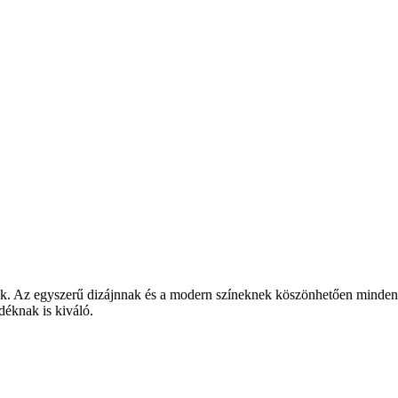
ek. Az egyszerű dizájnnak és a modern színeknek köszönhetően minden v
déknak is kiváló.