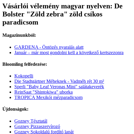
Vásárlói vélemény magyar nyelven: De
Bolster "Zöld zebra" zöld csíkos
paradicsom
Magazinunkból:
GARDENA - Öntözés nyaralás alatt
Január – már most gondolni kell a következő kertszezonra
Bloomling felfedezése:
Kokopelli
Die Stadtgärtner Méheknek - Vadméh rét 30 m²
Sperli "Baby Leaf Veronas Mini" salátakeverék
ReinSaat "Shintokiwa" uborka
TROPICA Mexikói mézparadicsom
Újdonságok:
Gozney Tésztatál
Gozney Pizzaszervírozó
Gozney Sokoldalú fordító lapát