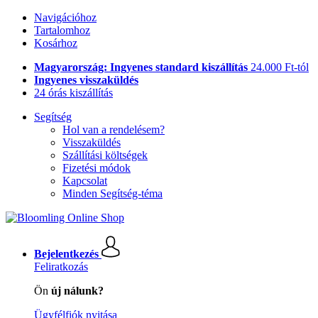
Navigációhoz
Tartalomhoz
Kosárhoz
Magyarország: Ingyenes standard kiszállítás
24.000 Ft-tól
Ingyenes visszaküldés
24 órás kiszállítás
Segítség
Hol van a rendelésem?
Visszaküldés
Szállítási költségek
Fizetési módok
Kapcsolat
Minden Segítség-téma
Bejelentkezés
Feliratkozás
Ön
új nálunk?
Ügyfélfiók nyitása