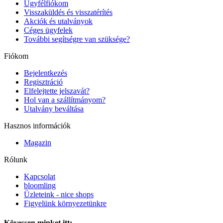
Ügyfélfiókom
Visszaküldés és visszatérítés
Akciók és utalványok
Céges ügyfelek
További segítségre van szüksége?
Fiókom
Bejelentkezés
Regisztráció
Elfelejtette jelszavát?
Hol van a szállítmányom?
Utalvány beváltása
Hasznos információk
Magazin
Rólunk
Kapcsolat
bloomling
Üzleteink - nice shops
Figyelünk környezetünkre
Kövessen minket itt: