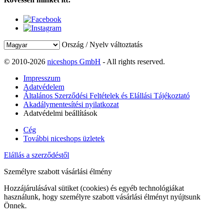
Ország / Nyelv változtatás
© 2010-2026
niceshops GmbH
- All rights reserved.
Impresszum
Adatvédelem
Általános Szerződési Feltételek és Elállási Tájékoztató
Akadálymentesítési nyilatkozat
Adatvédelmi beállítások
Cég
További niceshops üzletek
Elállás a szerződéstől
Személyre szabott vásárlási élmény
Hozzájárulásával sütiket (cookies) és egyéb technológiákat
használunk, hogy személyre szabott vásárlási élményt nyújtsunk
Önnek.