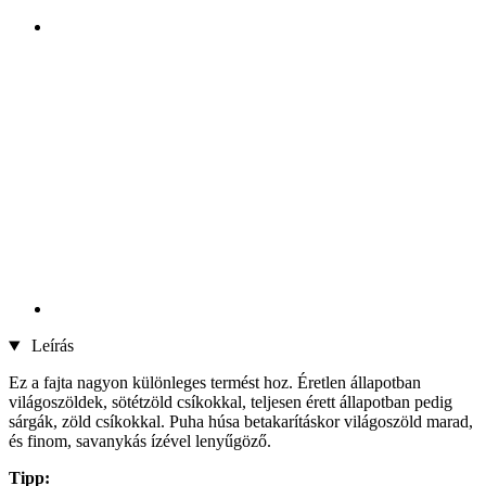
Leírás
Ez a fajta nagyon különleges termést hoz. Éretlen állapotban
világoszöldek, sötétzöld csíkokkal, teljesen érett állapotban pedig
sárgák, zöld csíkokkal. Puha húsa betakarításkor világoszöld marad,
és finom, savanykás ízével lenyűgöző.
Tipp: