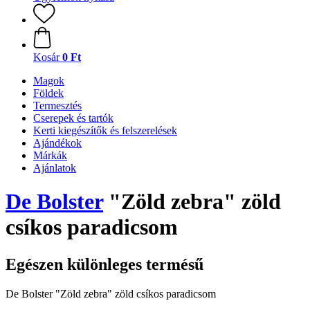
Kosár
0 Ft
Magok
Földek
Termesztés
Cserepek és tartók
Kerti kiegészítők és felszerelések
Ajándékok
Márkák
Ajánlatok
De Bolster
"Zöld zebra" zöld
csíkos paradicsom
Egészen különleges termésű
De Bolster "Zöld zebra" zöld csíkos paradicsom