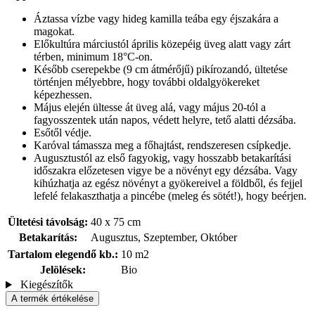
Áztassa vízbe vagy hideg kamilla teába egy éjszakára a
magokat.
Előkultúra márciustól április közepéig üveg alatt vagy zárt
térben, minimum 18°C-on.
Később cserepekbe (9 cm átmérőjű) pikírozandó, ültetése
történjen mélyebbre, hogy további oldalgyökereket
képezhessen.
Május elején ültesse át üveg alá, vagy május 20-tól a
fagyosszentek után napos, védett helyre, tető alatti dézsába.
Esőtől védje.
Karóval támassza meg a főhajtást, rendszeresen csípkedje.
Augusztustól az első fagyokig, vagy hosszabb betakarítási
időszakra előzetesen vigye be a növényt egy dézsába. Vagy
kihúzhatja az egész növényt a gyökereivel a földből, és fejjel
lefelé felakaszthatja a pincébe (meleg és sötét!), hogy beérjen.
Ültetési távolság:
40 x 75 cm
Betakarítás:
Augusztus, Szeptember, Október
Tartalom elegendő kb.:
10 m2
Jelölések:
Bio
Kiegészítők
A termék értékelése