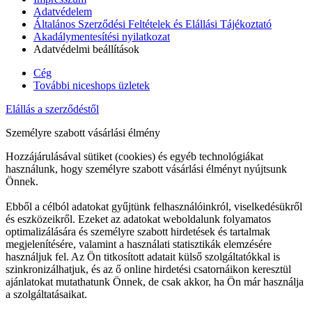
Adatvédelem
Általános Szerződési Feltételek és Elállási Tájékoztató
Akadálymentesítési nyilatkozat
Adatvédelmi beállítások
Cég
További niceshops üzletek
Elállás a szerződéstől
Személyre szabott vásárlási élmény
Hozzájárulásával sütiket (cookies) és egyéb technológiákat
használunk, hogy személyre szabott vásárlási élményt nyújtsunk
Önnek.
Ebből a célból adatokat gyűjtünk felhasználóinkról, viselkedésükről
és eszközeikről. Ezeket az adatokat weboldalunk folyamatos
optimalizálására és személyre szabott hirdetések és tartalmak
megjelenítésére, valamint a használati statisztikák elemzésére
használjuk fel. Az Ön titkosított adatait külső szolgáltatókkal is
szinkronizálhatjuk, és az ő online hirdetési csatornáikon keresztül
ajánlatokat mutathatunk Önnek, de csak akkor, ha Ön már használja
a szolgáltatásaikat.