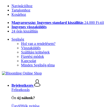
Navigációhoz
Tartalomhoz
Kosárhoz
Magyarország: Ingyenes standard kiszállítás
24.000 Ft-tól
Ingyenes visszaküldés
24 órás kiszállítás
Segítség
Hol van a rendelésem?
Visszaküldés
Szállítási költségek
Fizetési módok
Kapcsolat
Minden Segítség-téma
Bejelentkezés
Feliratkozás
Ön
új nálunk?
Ügyfélfiók nyitása