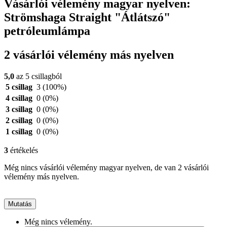
Vásárlói vélemény magyar nyelven:
Strömshaga Straight "Átlátszó"
petróleumlámpa
2 vásárlói vélemény más nyelven
5,0
az 5 csillagból
5 csillag
3
(100%)
4 csillag
0
(0%)
3 csillag
0
(0%)
2 csillag
0
(0%)
1 csillag
0
(0%)
3
értékelés
Még nincs vásárlói vélemény magyar nyelven, de van 2 vásárlói
vélemény más nyelven.
Mutatás
Még nincs vélemény.