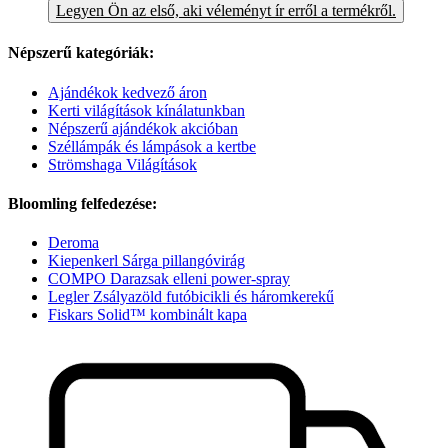
Legyen Ön az első, aki véleményt ír erről a termékről.
Népszerű kategóriák:
Ajándékok kedvező áron
Kerti világítások kínálatunkban
Népszerű ajándékok akcióban
Széllámpák és lámpások a kertbe
Strömshaga Világítások
Bloomling felfedezése:
Deroma
Kiepenkerl Sárga pillangóvirág
COMPO Darazsak elleni power-spray
Legler Zsályazöld futóbicikli és háromkerekű
Fiskars Solid™ kombinált kapa