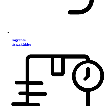
Ingyenes
visszaküldés