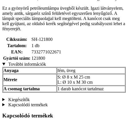
Ez a gyönyörű petróleumlámpa üvegből készült. Igazi látványelem,
amely antik, sárgaréz színű felületével egyszerűen lenyűgöző. A
lámpát speciális lámpaolajjal kell megtölteni. A kanócot csak meg
kell gyújtani, az oldalsó kerék segítségével pedig szabályozni lehet a
fényerejét.
Cikkszám:
SH-121800
Tartalom:
1 db
EAN:
7332771022671
Gyártói szám:
121800
További információk
Anyaga
fém, üveg
S: Ø 8 x M 25 cm
Mérete
L: Ø 10 x M 30 cm
A csomag tartalma
1 darab kanócot tartalmaz
Kiegészítők
Kapcsolódó termékek
Kapcsolódó termékek