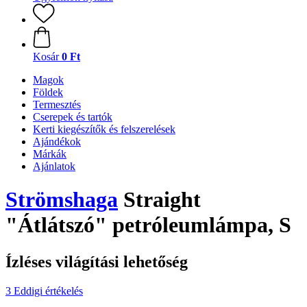
Kosár
0 Ft
Magok
Földek
Termesztés
Cserepek és tartók
Kerti kiegészítők és felszerelések
Ajándékok
Márkák
Ajánlatok
Strömshaga
Straight
"Átlátszó" petróleumlámpa, S
Ízléses világítási lehetőség
3 Eddigi értékelés