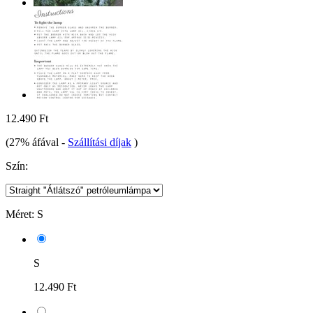
12.490 Ft
(27% áfával
-
Szállítási díjak
)
Szín:
Méret:
S
S
12.490 Ft