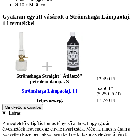
Ø 10 x M 30 cm
Gyakran együtt vásárolt a Strömshaga Lámpaolaj,
1 l termékkel
Strömshaga Straight "Átlátszó"
12.490 Ft
petróleumlámpa, S
5.250 Ft
Strömshaga Lámpaolaj, 1 l
(5.250 Ft / l)
Teljes összeg:
17.740 Ft
Mindkettő a kosárba
Leírás
A megfelelő világítás fontos tényező ahhoz, hogy igazán
élvezhetőek legyenek az enyhe nyári esték. Még ha nincs is áram a
közvetlen közelben, akkor sem kell nélkülözni az elegendő fényt!