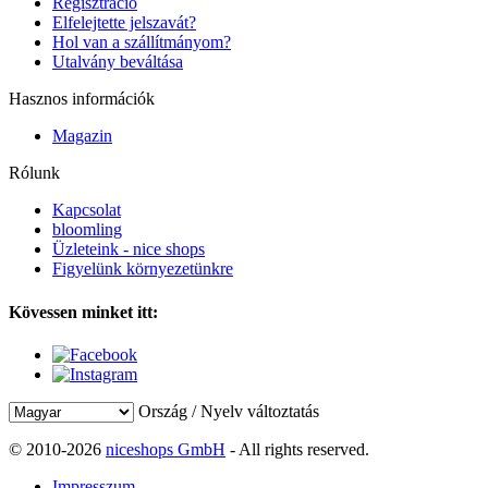
Regisztráció
Elfelejtette jelszavát?
Hol van a szállítmányom?
Utalvány beváltása
Hasznos információk
Magazin
Rólunk
Kapcsolat
bloomling
Üzleteink - nice shops
Figyelünk környezetünkre
Kövessen minket itt:
Ország / Nyelv változtatás
© 2010-2026
niceshops GmbH
- All rights reserved.
Impresszum