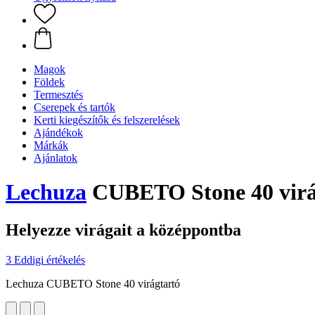
Magok
Földek
Termesztés
Cserepek és tartók
Kerti kiegészítők és felszerelések
Ajándékok
Márkák
Ajánlatok
Lechuza
CUBETO Stone 40 virág
Helyezze virágait a középpontba
3 Eddigi értékelés
Lechuza CUBETO Stone 40 virágtartó