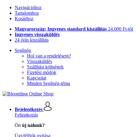
Navigációhoz
Tartalomhoz
Kosárhoz
Magyarország: Ingyenes standard kiszállítás
24.000 Ft-tól
Ingyenes visszaküldés
24 órás kiszállítás
Segítség
Hol van a rendelésem?
Visszaküldés
Szállítási költségek
Fizetési módok
Kapcsolat
Minden Segítség-téma
Bejelentkezés
Feliratkozás
Ön
új nálunk?
Ügyfélfiók nyitása