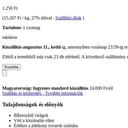
1.250 Ft
(
15.207 Ft / kg
, 27% áfával
-
Szállítási díjak
)
Tartalom:
1 csomag
raktáron
Kiszállítás augusztus 11., kedd
-ig, amennyiben
vasárnap 23:59-ig
re
Ebből a termékből már csak 23 db elérhető. A következő szállítmány m
Kosárba
Magyarország: Ingyenes standard kiszállítás
24.000 Ft-tól
Szállítás és kézbesítés - További információk
Tulajdonságok és előnyök
Bíborszínű virágok
Véd a kiszáradás ellen
Értékes a jótékony rovarok számára