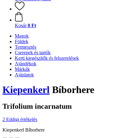
Kosár
0 Ft
Magok
Földek
Termesztés
Cserepek és tartók
Kerti kiegészítők és felszerelések
Ajándékok
Márkák
Ajánlatok
Kiepenkerl
Bíborhere
Trifolium incarnatum
2 Eddigi értékelés
Kiepenkerl Bíborhere