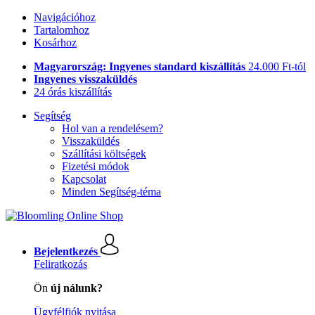
Navigációhoz
Tartalomhoz
Kosárhoz
Magyarország: Ingyenes standard kiszállítás
24.000 Ft-tól
Ingyenes visszaküldés
24 órás kiszállítás
Segítség
Hol van a rendelésem?
Visszaküldés
Szállítási költségek
Fizetési módok
Kapcsolat
Minden Segítség-téma
Bejelentkezés
Feliratkozás
Ön
új nálunk?
Ügyfélfiók nyitása