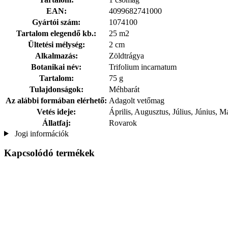
EAN:
4099682741000
Gyártói szám:
1074100
Tartalom elegendő kb.:
25 m2
Ültetési mélység:
2 cm
Alkalmazás:
Zöldtrágya
Botanikai név:
Trifolium incarnatum
Tartalom:
75 g
Tulajdonságok:
Méhbarát
Az alábbi formában elérhető:
Adagolt vetőmag
Vetés ideje:
Április, Augusztus, Július, Június, M
Állatfaj:
Rovarok
Jogi információk
Kapcsolódó termékek