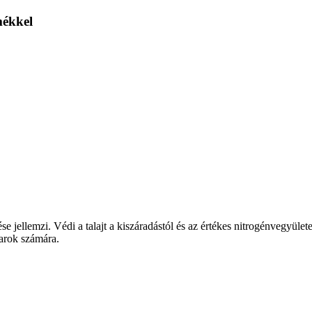
mékkel
e jellemzi. Védi a talajt a kiszáradástól és az értékes nitrogénvegyület
varok számára.