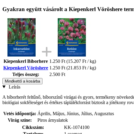
Gyakran együtt vásárolt a Kiepenkerl Vöröshere ter
Kiepenkerl Bíborhere
1.250 Ft
(15.207 Ft / kg)
Kiepenkerl Vöröshere
1.250 Ft
(21.853 Ft / kg)
Teljes összeg:
2.500 Ft
Mindkettő a kosárba
Leírás
A bíborherét feltűnő, bíborszínű virágai és gyors, termékeny növekedés
biológiai sokféleséget és értékes táplálékforrást biztosít a jótékony ro
Vetés időpontja:
Április, Május, Június, Július, Augusztus
Virág színe:
Piros árnyalatok
Cikkszám:
KK-1074100
Tartalom:
1 csomag